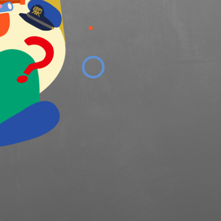
こ
こ
は
「
東
京
テ
ー
シ
ョ
ン
シ
ィ
」
。
ど
う
や
ら
こ
の
リ
ア
に
は
、
と
あ
る
“
秘
密
”
あ