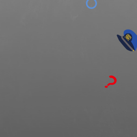
ス
テ
エ
が