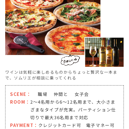
ワインは気軽に楽しめるものからちょっと贅沢な一本ま
で、ソムリエが相談に乗ってくれる
SCENE：
職場
仲間と
女子会
ROOM：
2～4名用から6～12名用まで、大小さま
ざまなタイプが充実。パーティション仕
切りで最大36名用まで対応
PAYMENT：
クレジットカード可 電子マネー可