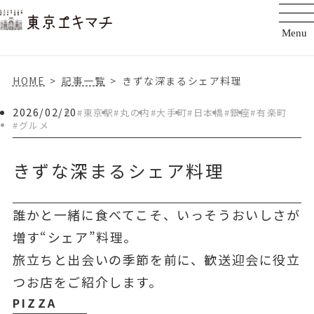
HOME
記事一覧
きずな深まるシェア料理
2026/02/20
#東京駅
#丸の内
#大手町
#日本橋
#銀座
#有楽町
#グルメ
きずな深まるシェア料理
誰かと一緒に食べてこそ、いっそうおいしさが
増す“シェア”料理。
旅立ちと出会いの季節を前に、歓送迎会に役立
つお店をご紹介します。
PIZZA