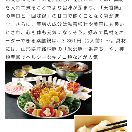
を入れて煮ることでより旨味が深まり、「天香鍋」
の辛口と「回味鍋」の甘口で飽くことなく箸が進
む。さらに、薬膳の成分は滋養強壮や美容にも良い
とされ、心も体も元気になりそう。好みで具材をオ
ーダーできる薬膳鍋は、3,861円（2人前）～。具材
には、山形県産銘柄豚の「米沢豚一番育ち」や、種
類豊富でヘルシーなキノコ類などが人気。