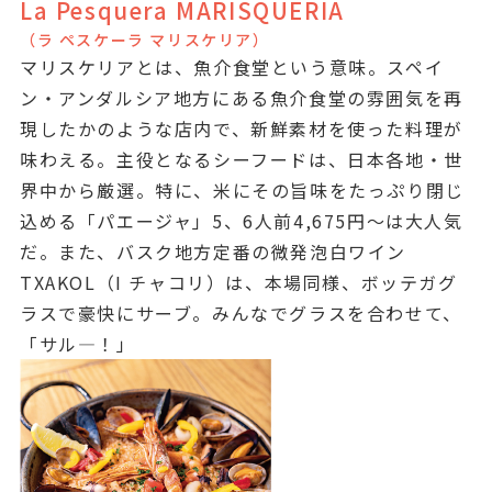
La Pesquera MARISQUERIA
（ラ ペスケーラ マリスケリア）
マリスケリアとは、魚介食堂という意味。スペイ
ン・アンダルシア地方にある魚介食堂の雰囲気を再
現したかのような店内で、新鮮素材を使った料理が
味わえる。主役となるシーフードは、日本各地・世
界中から厳選。特に、米にその旨味をたっぷり閉じ
込める「パエージャ」5、6人前4,675円～は大人気
だ。また、バスク地方定番の微発泡白ワイン
TXAKOL（I チャコリ）は、本場同様、ボッテガグ
ラスで豪快にサーブ。みんなでグラスを合わせて、
「サル―！」