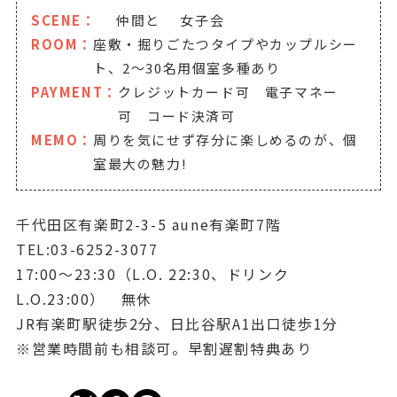
SCENE：
仲間と
女子会
ROOM：
座敷・掘りごたつタイプやカップルシー
ト、2～30名用個室多種あり
PAYMENT：
クレジットカード可 電子マネー
可 コード決済可
MEMO：
周りを気にせず存分に楽しめるのが、個
室最大の魅力!
千代田区有楽町2-3-5 aune有楽町7階
TEL:03-6252-3077
17:00～23:30（L.O. 22:30、ドリンク
L.O.23:00） 無休
JR有楽町駅徒歩2分、日比谷駅A1出口徒歩1分
※営業時間前も相談可。早割遅割特典あり