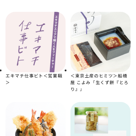
エキマチ仕事ビト＜営業職
＜東京土産のヒミツ＞船橋
＞
屋 こよみ「生くず餅『とろ
り』」