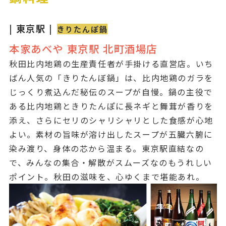
| 東京駅 |
きりたんぽ鍋
本家あべや 東京駅 北町酒場店
秋田比内地鶏の生産責任者が手掛ける直営店。いち
ばん人気の「きりたんぼ鍋」は、比内地鶏のガラを
じっくり煮込んだ秘伝のスープが自慢。鍋の主役で
ある比内地鶏ときりたんぽに長ネギと舞茸が香りを
添え、さらにセリのシャリシャリとした食感が心地
よい。素材の旨味が溶け出したスープが五臓六腑に
染み渡り、身体の芯から温まる。東京駅直結なの
で、みんなの集合・解散がスムーズなのもうれしい
ポイント。秋田の滋味を、心ゆくまで堪能あれ。