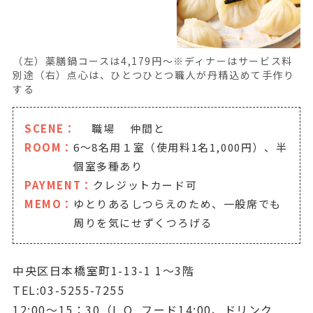
（左）薬膳鍋コースは4,179円～※ディナーはサービス料
別途（右）点心は、ひとつひとつ職人が丹精込めて手作り
する
SCENE：
職場
仲間と
ROOM：
6～8名用１室（使用料1名1,000円）、半
個室多種あり
PAYMENT：
クレジットカード可
MEMO：
ゆとりあるしつらえのため、一般席でも
周りを気にせずくつろげる
中央区日本橋室町1-13-1 1～3階
TEL:03-5255-7255
12:00～15：30（L.O. フード14:00、ドリンク