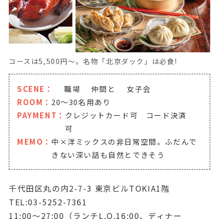
コースは5,500円～。名物「北京ダック」は必食!
SCENE：
職場
仲間と
女子会
ROOM：
20～30名用あり
PAYMENT：
クレジットカード可 コード決済
可
MEMO：
中×洋ミックスの非日常空間。ふだんで
きない深い話も自然とできそう
千代田区丸の内2-7-3 東京ビルTOKIA1階
TEL:03-5252-7361
11:00～27:00（ランチL.O.16:00、ディナー