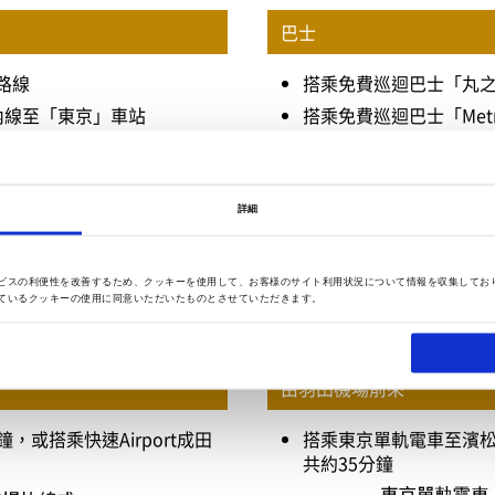
巴士
路線
搭乘免費巡迴巴士「丸
之內線至「東京」車站
搭乘免費巡迴巴士「Metr
西線至「大手町」車站
搭乘都營巴士各路線
搭乘高速巴士各路線
詳細
詳細請點選此處
ビスの利便性を改善するため、クッキーを使用して、お客様のサイト利用状況について情報を収集してお
ているクッキーの使用に同意いただいたものとさせていただきます。
由羽田機場前來
鐘，或搭乘快速Airport成田
搭乘東京單軌電車至濱
共約35分鐘