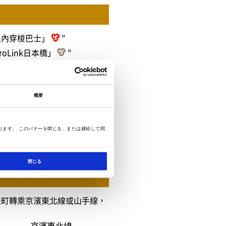
之內穿梭巴士」
"
oLink日本橋」
"
概要
ります。 このバナーを閉じる、または継続して閲
閉じる
松町轉乘京濱東北線或山手線，