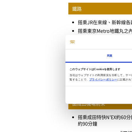
鐵路
搭乘JR在來線、新幹線各
搭乘東京Metro地鐵丸
搭乘東京Metro地鐵東
同意
このウェブサイトはCookieを使用します
当社はウェブサイトの利用状況を分析して、サー
覧することで、
プライバシーポリシー
に記載され
由機場前來之交通資訊
由成田機場前來
搭乘成田特快N'EX約60分
約90分鐘