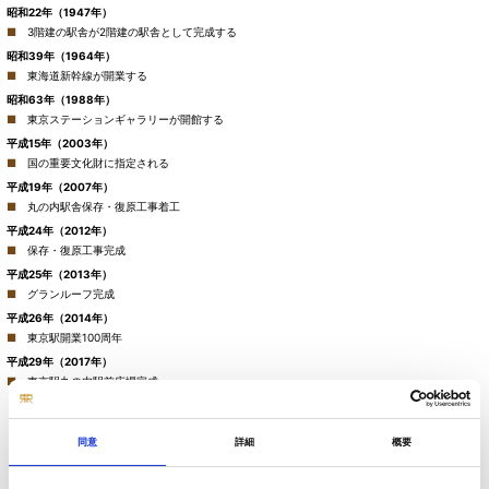
昭和22年（1947年）
3階建の駅舎が2階建の駅舎として完成する
昭和39年（1964年）
東海道新幹線が開業する
昭和63年（1988年）
東京ステーションギャラリーが開館する
平成15年（2003年）
国の重要文化財に指定される
平成19年（2007年）
丸の内駅舎保存・復原工事着工
平成24年（2012年）
保存・復原工事完成
平成25年（2013年）
グランルーフ完成
平成26年（2014年）
東京駅開業100周年
平成29年（2017年）
東京駅丸の内駅前広場完成
同意
詳細
概要
鉄骨上棟時1911（明治44）年
/出典：「紀念寫真帖」