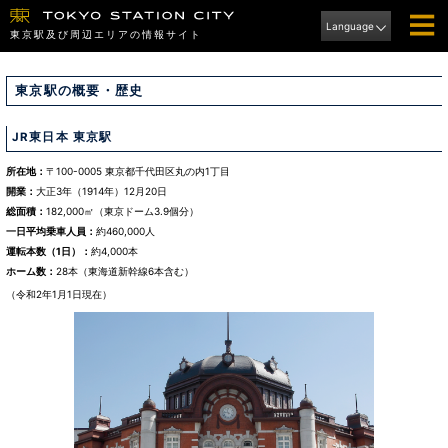
Language
東京駅及び周辺エリアの情報サイト
東京駅の概要・歴史
JR東日本 東京駅
所在地
〒100-0005 東京都千代田区丸の内1丁目
開業
大正3年（1914年）12月20日
総面積
182,000㎡（東京ドーム3.9個分）
一日平均乗車人員
約460,000人
運転本数（1日）
約4,000本
ホーム数
28本（東海道新幹線6本含む）
（令和2年1月1日現在）