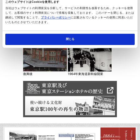
このウェブサイトはCookieを使用します
当社はウェブサイトの利用状況を分析して、サービスの利便性を改善するため、クッキーを使用
して、お客様のサイト利用状況について情報を収集しております。 このバナーを閉じる、または
継続して閲覧することで、
プライバシーポリシー
に記載されているクッキーの使用に同意いただ
竣工時1914（大正3）年/出典：「紀念寫真帖」
いたものとさせていただきます。
閉じる
復興後
1964年
東海道新幹線開業