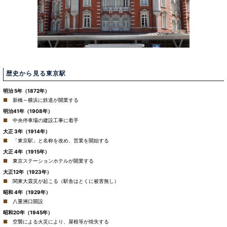
歴史から見る東京駅
明治 5年（1872年）
新橋～横浜に鉄道が開業する
明治41年（1908年）
中央停車場の建設工事に着手
大正 3年（1914年）
「東京駅」と名称を改め、営業を開始する
大正 4年（1915年）
東京ステーションホテルが開業する
大正12年（1923年）
関東大震災が起こる（駅舎はとくに被害無し）
昭和 4年（1929年）
八重洲口開設
昭和20年（1945年）
空襲による火災により、屋根等が焼失する