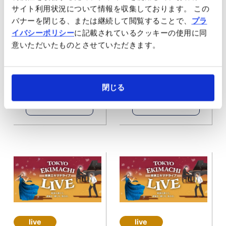
サイト利用状況について情報を収集しております。 この
バナーを閉じる、または継続して閲覧することで、
プラ
event
New
live
イバシーポリシー
に記載されているクッキーの使用に同
2026年08月05日
2026年07月06日
意いただいたものとさせていただきます。
灯籠やプロジェクショ
【終了】7月15日（水）
ンマッピングによる納
『東京エキマチライ
涼体験『宵路灯籠（よ
ブ』を開催します！
閉じる
いみちとうろう）
2026』を開催
Read more
Read more
live
live