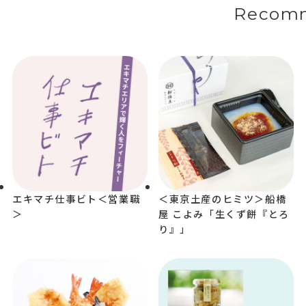
Recom
エキマチ仕事ビト＜営業職
＜東京土産のヒミツ＞船橋
＞
屋 こよみ「生くず餅『とろ
り』」